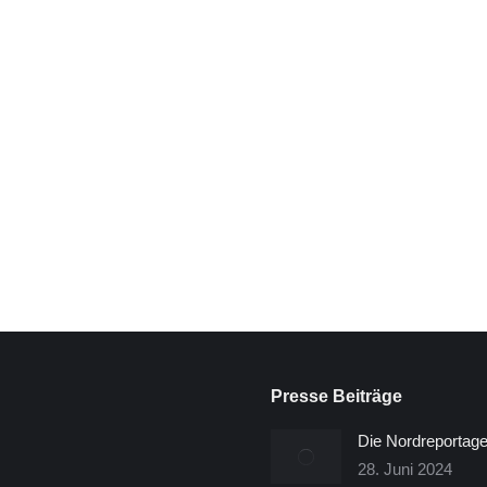
urg
nute 25:40 Zitat von Terra X: „Was ein Seilmacher mit der Ree
folge feierten – das Erzählen die Eigentümer der längsten Ree
…
Presse Beiträge
Die Nordreportage
28. Juni 2024