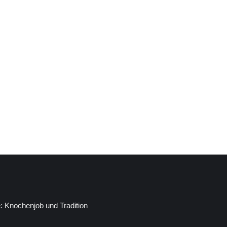
perbahn zu tun hat, warum der Kiez auch ein
perbahn Europas, Tom Lippmann, Kiez-Star
: Knochenjob und Tradition