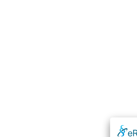
Die Nordreportage: Knochenjob un
Marketing
Von
adminChris
28. Juni 2024
Wir sind im Fernsehen – die Nordreportage üb
kennt wohl jeder; doch nicht jeder weiß, woher
bis zu 400 Meter langen Bahnen…