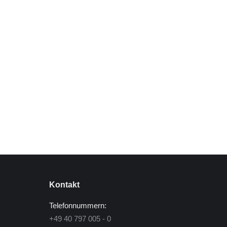
Terra X: Zeitreise Heimat – Hamb
Marketing
Von
adminChris
9. Mai 2024
Längste Reeperbahn Europas – Zu sehen ab Mi
Stück Heimat ist und wie die Beatles hier Er
Olivia Jones und Stefanie Hempel, Sängerin
Kontakt
Telefonnummern:
+49 40 797 005 - 0