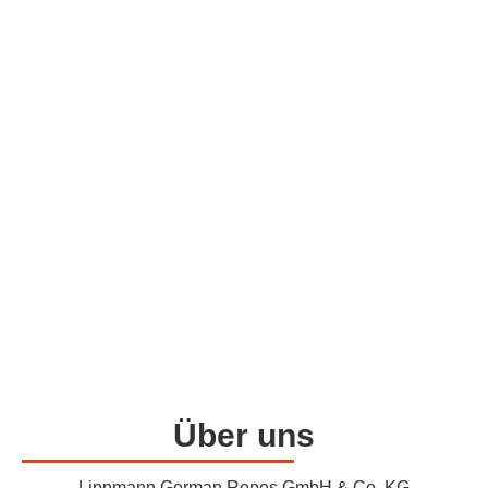
Lippmann German Ropes
Seit 175 Jahren stellen wir Seile her
Über uns
Lippmann German Ropes GmbH & Co. KG